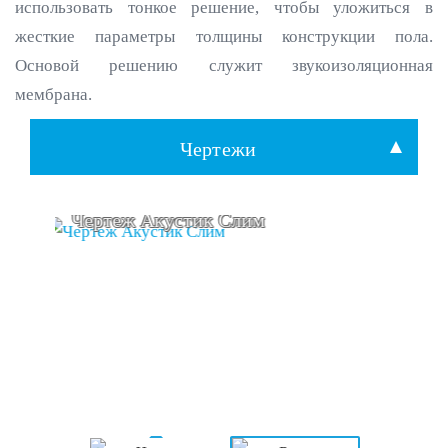
использовать тонкое решение, чтобы уложиться в
жесткие параметры толщины конструкции пола.
Основой решению служит звукоизоляционная
мембрана.
Чертежи
ж Акустик Слим
Разрез Акустик Сл