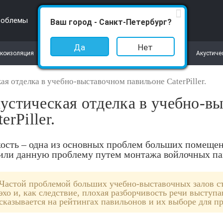
роблемы
Санкт-Петербург
Ваш город - Санкт-Петербург?
Да
Нет
коизоляция
Виброизоляция
Акустика
Акустиче
ая отделка в учебно-выставочном павильоне CaterPiller.
устическая отделка в учебно-в
erPiller.
ость – одна из основных проблем больших помещен
или данную проблему путем монтажа войлочных пан
Частой проблемой больших учебно-выставочных залов ст
эхо и, как следствие, плохая разборчивость речи выступ
сказывается на рейтингах павильонов и их выборе для 