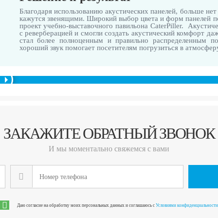
Благодаря использованию акустических панелей, больше нет 
кажутся звенящими. Широкий выбор цвета и форм панелей п
проект учебно-выставочного павильона CaterPiller. Акустич
с реверберацией и смогли создать акустический комфорт да
стал более полноценным и правильно распределенным по
хороший звук помогает посетителям погрузиться в атмосфер
ЗАКАЖИТЕ ОБРАТНЫЙ ЗВОНОК
И мы моментально свяжемся с вами
Даю согласие на обработку моих персональных данных и соглашаюсь с
Условиями конфиденциальности