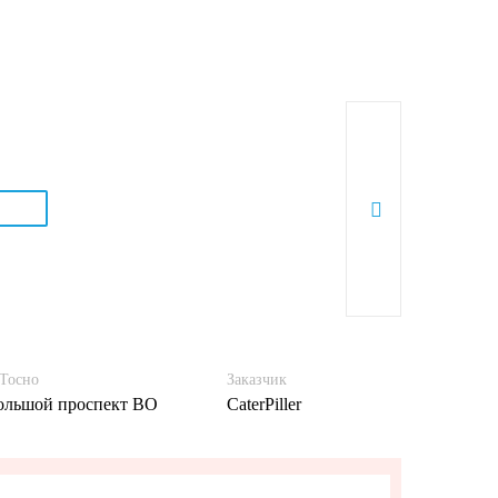
 Тосно
Заказчик
ольшой проспект ВО
CaterPiller