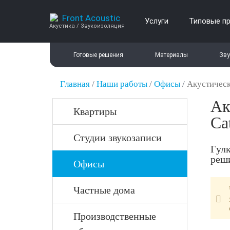
Услуги
Типовые п
Акустика / Звукоизоляция
Готовые решения
Материалы
Зву
Главная
/
Наши работы
/
Офисы
/
Акустическ
Ак
Квартиры
Cat
Студии звукозаписи
Гулк
реш
Офисы
Частные дома
Производственные