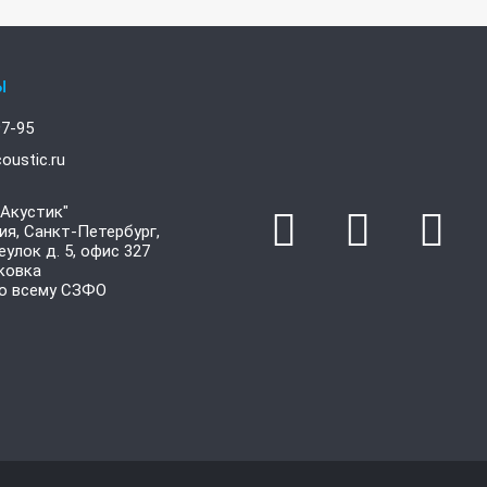
ы
97-95
oustic.ru
Акустик"
ия, Санкт-Петербург,
улок д. 5, офис 327
ковка
о всему СЗФО