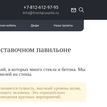
+7-812-612-97-95
info@frontacoustic.ru
ская мебель
Двери
Наши проекты
ыставочном павильоне
ий, в которых много стекла и бетона. Мы
елей на стены.
ановится гулкость, высокий уровень шума,
ающего человека. Это отрицательно
проведения крупных мероприятий.