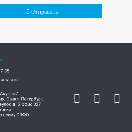
Отправить
ы
97-95
oustic.ru
Акустик"
ия, Санкт-Петербург,
улок д. 5, офис 327
ковка
о всему СЗФО