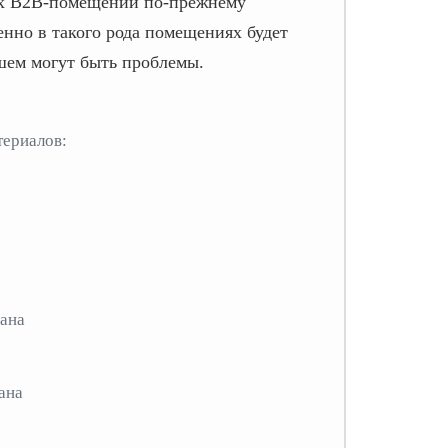
чих B2B-помещений по-прежнему
нно в такого рода помещениях будет
шем могут быть проблемы.
териалов: