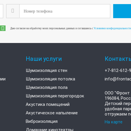
Даю согласие на обработку моих персональных данных и соглашаюсь с
Условиями конфиденциальности
Наши услуги
Контакт
Шумоизоляция стен
+7-812-612-
нии
Шумоизоляция потолка
info@frontac
Шумоизоляция пола
ООО "Фронт 
Шумоизоляция перегородок
196084
,
Росс
Детский пере
Акустика помещений
удобная пар
Акустическое напыление
отгружаем п
Виброизоляция
На карте
Домашние кинотеатры