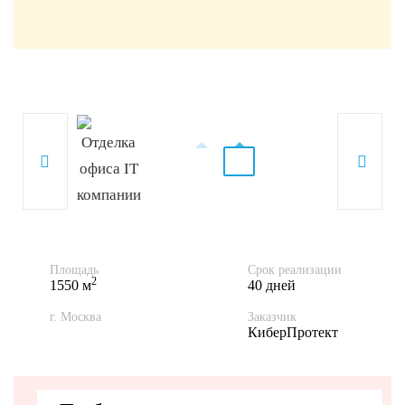
Площадь
Срок реализации
2
1550 м
40 дней
г. Москва
Заказчик
КиберПротект