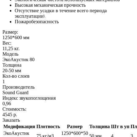
Высокая механическая прочность
Отсутствие усадки в течение всего периода
эксплуатации\
Пожаробезопасность
Размер:
1250*600 мм
Вес:
11,25 кг.
Модель
ЭкоАкустик 80
Толщина
20-50 мм
Кол-во слоев
1
Производитель
Sound Guard
Индекс звукопоглощения
0,96
Стоимость:
4545 р.
Заказать
Модификация
Плотность
Размер
Толщина
Шт в уп
Пл
ЭкоАкустик
1250*600*50
75 кг/м3
50 мм
4
3