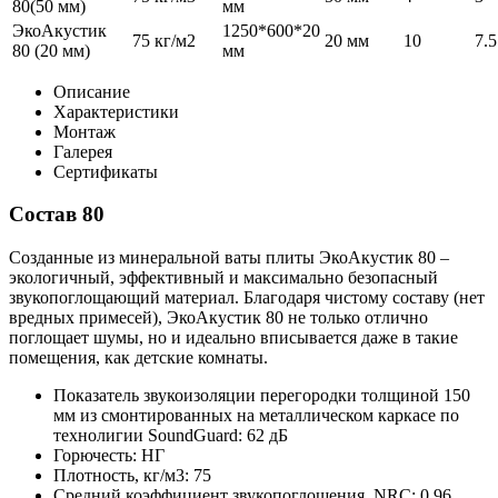
80(50 мм)
мм
ЭкоАкустик
1250*600*20
75 кг/м2
20 мм
10
7.5
80 (20 мм)
мм
Описание
Характеристики
Монтаж
Галерея
Сертификаты
Состав 80
Созданные из минеральной ваты плиты ЭкоАкустик 80 –
экологичный, эффективный и максимально безопасный
звукопоглощающий материал. Благодаря чистому составу (нет
вредных примесей), ЭкоАкустик 80 не только отлично
поглощает шумы, но и идеально вписывается даже в такие
помещения, как детские комнаты.
Показатель звукоизоляции перегородки толщиной 150
мм из смонтированных на металлическом каркасе по
технолигии SoundGuard: 62 дБ
Горючесть: НГ
Плотность, кг/м3: 75
Средний коэффициент звукопоглощения, NRC: 0.96