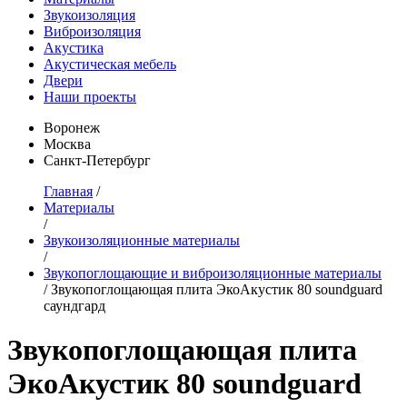
Звукоизоляция
Виброизоляция
Акустика
Акустическая мебель
Двери
Наши проекты
Воронеж
Москва
Санкт-Петербург
Главная
/
Материалы
/
Звукоизоляционные материалы
/
Звукопоглощающие и виброизоляционные материалы
/
Звукопоглощающая плита ЭкоАкустик 80 soundguard
саундгард
Звукопоглощающая плита
ЭкоАкустик 80 soundguard