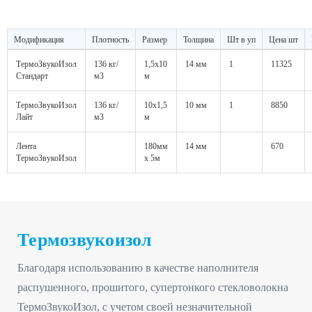
Модификация
Плотность
Размер
Толщина
Шт в уп
Цена шт
ТермоЗвукоИзол
136 кг/
1,5х10
14 мм
1
11325
Стандарт
м3
м
ТермоЗвукоИзол
136 кг/
10х1,5
10 мм
1
8850
Лайт
м3
м
Лента
180мм
14 мм
670
ТермоЗвукоИзол
x 5м
Термозвукоизол
Благодаря использованию в качестве наполнителя
распушенного, прошитого, супертонкого стекловолокна
ТермоЗвукоИзол, с учетом своей незначительной