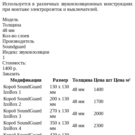
Используется в различных звукоизоляционных конструкциях
при монтаже электророзеток и выключателей.
Модель
Толщина
48 мм
Кол-во слоев
Производитель
Soundguard
Индекс звукоизоляции
1
Стоимость:
1400 р.
Заказать
Модификация
Размер
Толщина
Цена шт
Цена м²
Короб SoundGuard
130 x 130
48 мм
1400
IzoBox 1
мм
Короб SoundGuard
200 x 130
48 мм
1700
IzoBox 2
мм
Короб SoundGuard
270 x 130
48 мм
2000
IzoBox 3
мм
Короб SoundGuard
350 x 130
48 мм
2300
IzoBox 4
мм
Короб SoundGuard
420 x 130